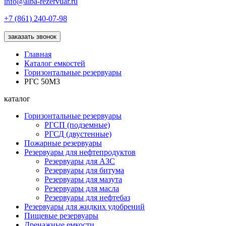
info@alba-rezervuar.ru
+7 (861) 240-07-98
заказать звонок
Главная
Каталог емкостей
Горизонтальные резервуары
РГС 50М3
каталог
Горизонтальные резервуары
РГСП (подземные)
РГСД (двустенные)
Пожарные резервуары
Резервуары для нефтепродуктов
Резервуары для АЗС
Резервуары для битума
Резервуары для мазута
Резервуары для масла
Резервуары для нефтебаз
Резервуары для жидких удобрений
Пищевые резервуары
Дренажные емкости