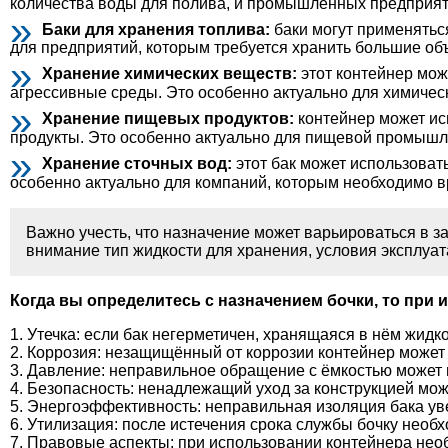
количества воды для полива, и промышленных предприят
Баки для хранения топлива:
баки могут применяться
для предприятий, которым требуется хранить большие об
Хранение химических веществ:
этот контейнер мож
агрессивные среды. Это особенно актуально для химиче
Хранение пищевых продуктов:
контейнер может ис
продукты. Это особенно актуально для пищевой промышл
Хранение сточных вод:
этот бак может использоват
особенно актуально для компаний, которым необходимо в
Важно учесть, что назначение может варьироваться в з
внимание тип жидкости для хранения, условия эксплуат
Когда вы определитесь с назначением бочки, то при
Утечка: если бак негерметичен, хранящаяся в нём жидк
Коррозия: незащищённый от коррозии контейнер может
Давление: неправильное обращение с ёмкостью может п
Безопасность: ненадлежащий уход за конструкцией мож
Энергоэффективность: неправильная изоляция бака уве
Утилизация: после истечения срока службы бочку необ
Правовые аспекты: при использовании контейнера нео