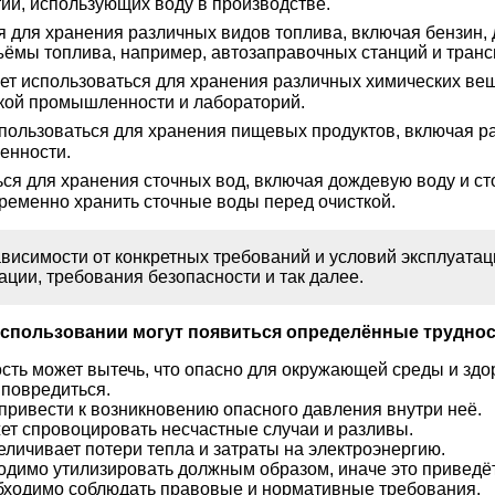
ий, использующих воду в производстве.
 для хранения различных видов топлива, включая бензин, 
ъёмы топлива, например, автозаправочных станций и тран
ет использоваться для хранения различных химических вещ
ской промышленности и лабораторий.
пользоваться для хранения пищевых продуктов, включая ра
енности.
ься для хранения сточных вод, включая дождевую воду и 
ременно хранить сточные воды перед очисткой.
ависимости от конкретных требований и условий эксплуатац
ации, требования безопасности и так далее.
 использовании могут появиться определённые труднос
ость может вытечь, что опасно для окружающей среды и здо
 повредиться.
ривести к возникновению опасного давления внутри неё.
ет спровоцировать несчастные случаи и разливы.
личивает потери тепла и затраты на электроэнергию.
ходимо утилизировать должным образом, иначе это приведё
бходимо соблюдать правовые и нормативные требования.