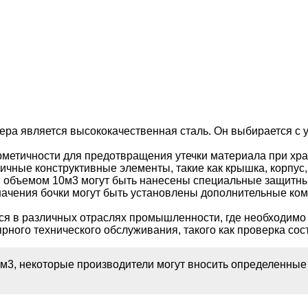
а является высококачественная сталь. Он выбирается с уч
рметичности для предотвращения утечки материала при хра
чные конструктивные элементы, такие как крышка, корпус, 
 объемом 10м3 могут быть нанесены специальные защитные
начения бочки могут быть установлены дополнительные комп
ся в различных отраслях промышленности, где необходимо х
рного технического обслуживания, такого как проверка сост
0 м3, некоторые производители могут вносить определенны