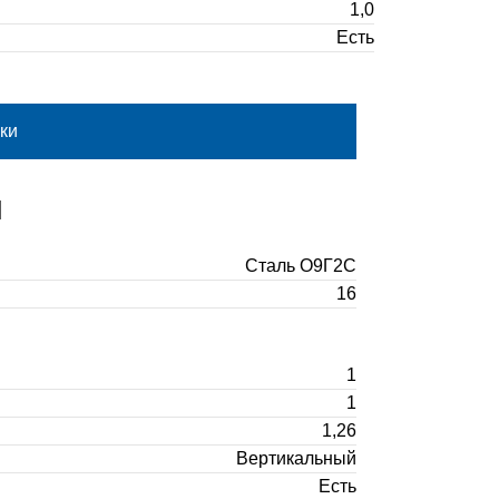
1,0
Есть
ки
И
Сталь О9Г2С
16
1
1
1,26
Вертикальный
Есть