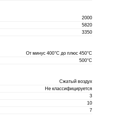
2000
5820
3350
От минус 400°С до плюс 450°С
500°С
Сжатый воздух
Не классифицируется
3
10
7